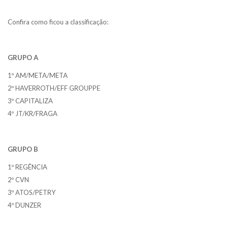
Confira como ficou a classificação:
GRUPO A
1º AM/META/META
2º HAVERROTH/EFF GROUPPE
3º CAPITALIZA
4º JT/KR/FRAGA
GRUPO B
1º REGÊNCIA
2º CVN
3º ATOS/PETRY
4º DUNZER